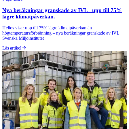
23 sep. 2025
Helios och Dafo Fomtec inleder banbrytande
samarbete inom vattenrening
Helios installerar den första anläggningen i Europa för att behandla
förorenat sköljvatten från en brandskumsfabrik i industriell skala,
med 90 % avfallsreduktion.
Läs artikel
Fler nyheter