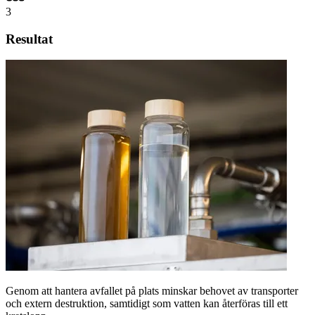
≤950 m³
vatten som återvinns per år
2025
produktionsstart
Läs kundcase
Alla kundcase
Från vår VD
Visionen med Helios Innovations
Dagens hantering av flytande avfall innebär att
miljontals ton avfall transporteras bort med lastbil, trots
att det i genomsnitt består av 98% vatten. Vi på Helios