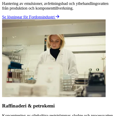
från föroreningar direkt hos kunden. Genom att kraftigt minska
mängden vätska som behöver transporteras kan både kostnader och
klimatpåverkan reduceras. Systemen är containerbaserade plug-and-
play enheter, automatiserade och utvecklade för kontinuerlig drift i
industriella miljöer.
Avlägsnar
PFAS, tungmetaller, oljor, organiska föroreningar
Reducerar
Avfallsvolymerna med upp till 90%
Drivs av
Elanslutning 100-160A
Undviker
Förbränning och tillhörande CO₂-
utsläpp, avfallstransporter
Utforska teknologin