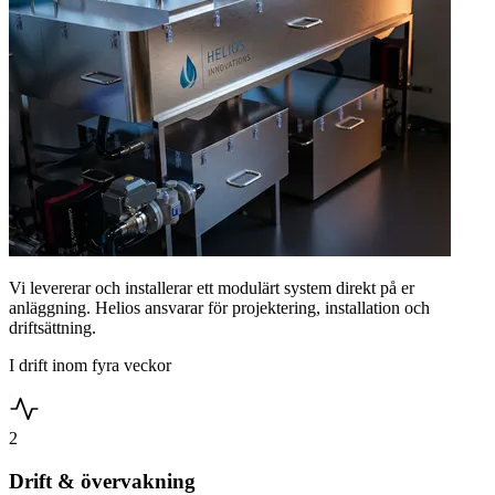
Genom att hantera avfallet på plats minskar behovet av transporter
och extern destruktion, samtidigt som vatten kan återföras till ett
kretslopp.
Lägre kostnader och lägre CO₂-utsläpp
Mer om vår servicemodell
Kundcase
Resultat från industriella
installationer