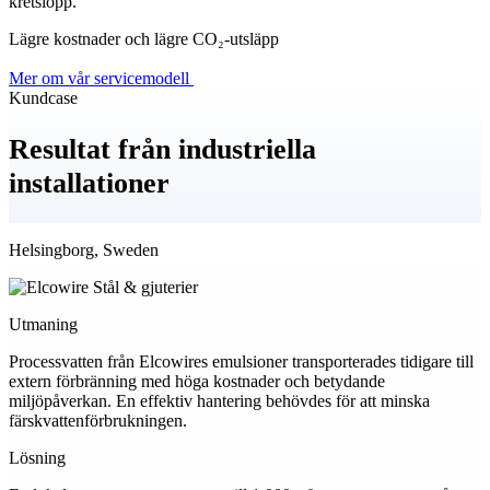
har utvecklat en teknik som gör det möjligt att rena
vattnet direkt ute hos industrin och på så sätt minska
både avfallsmängder och CO₂-utsläpp.
Branscher
Lösningar för komplexa industriella
utmaningar