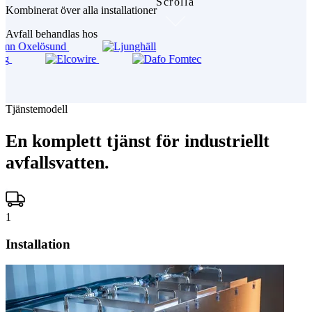
Helios övervakar och driver anläggningen med löpande service,
underhåll och hantering av koncentratet.
Ni betalar endast för behandlad volym
3
Resultat