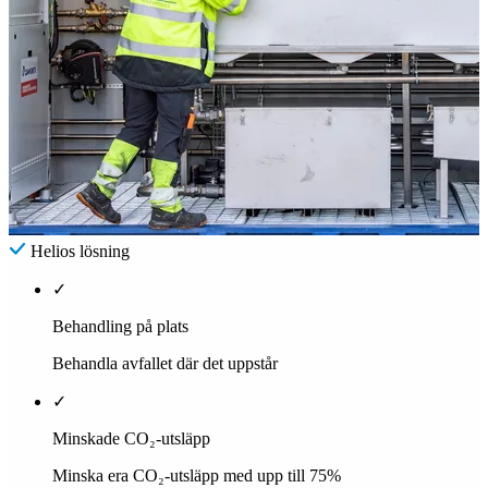
8 apr. 2026
Nya beräkningar granskade av IVL - upp till 75%
lägre klimatpåverkan.
Helios visar upp till 75% lägre klimatpåverkan än
högtemperatursförbränning – nya beräkningar granskade av IVL
Svenska Miljöinstitutet
Läs artikel