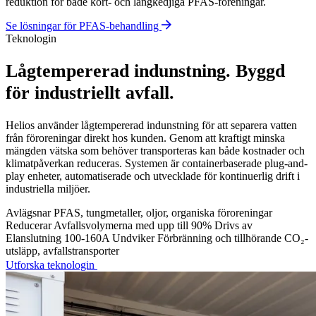
Flytande industriellt avfall transporteras ofta långa sträckor för
extern förbränning trots att det till stor del består av vatten. Det
innebär höga transportvolymer, energikrävande destruktion och
ökande CO₂-utsläpp.