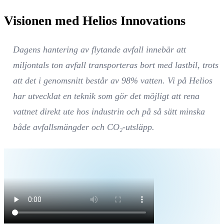
Tillverkningsindustrin
Minska volymerna från skärvätskor, kylmedel och processbad
genom lokal hantering av industriellt avfallsvatten.
Se lösningar för Tillverkningsindustrin