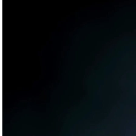
Minska avfallsvolymerna med upp till
90% utan investering
Indunstning på plats. Betala per behandlad kubikmeter, noll
kapitalinvestering.
Helios hanterar industriellt avfallsvatten direkt på
plats hos er. Genom indunstning separeras vatten från föroreningar,
vilket kraftigt minskar mängden avfall som behöver transporteras
och destrueras. Ingen investering. Betala per behandlad kubikmeter.
20,000+ Ton behandlade årligen
Scrolla
Kombinerat över alla installationer
Avfall behandlas hos
Tjänstemodell