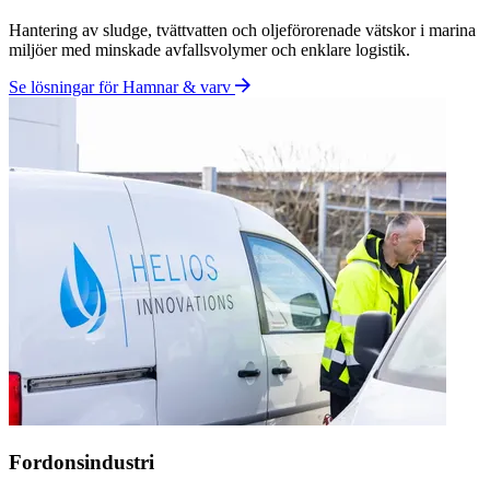
PFAS-behandling
Hantering av kraftigt PFAS-förorenat vatten med upp till 99,95%
reduktion för både kort- och långkedjiga PFAS-föreningar.
Se lösningar för PFAS-behandling
Teknologin
Lågtempererad indunstning. Byggd
för industriellt avfall.
Helios använder lågtempererad indunstning för att separera vatten