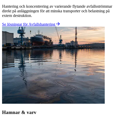
Raffinaderi & petrokemi
Koncentrering av oljehaltiga restströmmar, sludge och processvatten
i miljöer med höga krav på robust och driftsäker utrustning.
Se lösningar för Raffinaderi & petrokemi