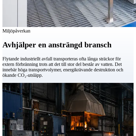
Ökande regulatorisk exponering
EU:s och nordiska utsläppsregler skärps varje år