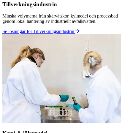
Hamnar & varv
Hantering av sludge, tvättvatten och oljeförorenade vätskor i marina
miljöer med minskade avfallsvolymer och enklare logistik.
Se lösningar för Hamnar & varv