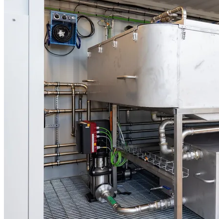
✕
Traditionell hantering
✕
Tankbilstransporter varje vecka
Kostnader och CO₂-utsläpp växer i takt med ökade
avfallsvolymer
✕
Högtemperaturförbränning
Bränner bränsle för att bränna vatten och frigör CO₂
✕
Omfattande logistik
Ställer krav på planering, transport och administration som
belastar kärnverksamheten
✕