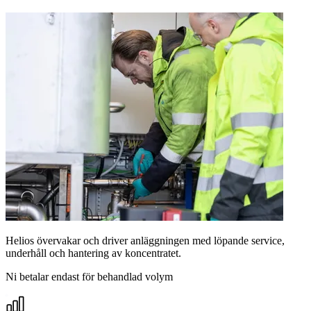
Helsingborg, Sweden
Stål & gjuterier
Utmaning
Processvatten från Elcowires emulsioner transporterades tidigare till
extern förbränning med höga kostnader och betydande
miljöpåverkan. En effektiv hantering behövdes för att minska
färskvattenförbrukningen.
Lösning
Ett lokalt system som renar upp till 1,000 m³ processvatten per år
från två produktionsströmmar. Med lågtempererad indunstning
separeras vattnet från föroreningar. Efter behandling återförs upp till
950 m³ vatten till produktionen med kvarvarande isopropanol som
minskar behovet av nya kemikalier.
Resultat
1,000 m³
processvatten behandlas per år
≤95%
avfallsreduktion
3 m³/dag
kapacitet