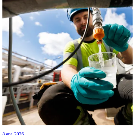
14 okt. 2025
BackingMinds investerar 14,2 MSEK i Helios
Innovations
BackingMinds leder en investering på 14,2 miljoner kronor i Helios
Innovations, som stöd för bolagets 170 % omsättningstillväxt och
europeiska expansion.
Läs artikel