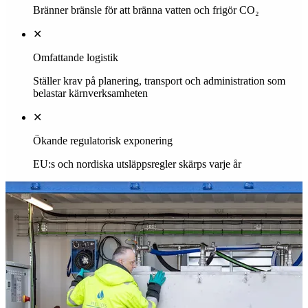
I linje med EU:s industriutsläppsdirektiv, idag och imorgon
Helios minskar behovet av att bränna och transportera vatten i
onödan.
Bättre ekonomi. Lägre utsläpp.
Nyheter
Senaste nytt från Helios