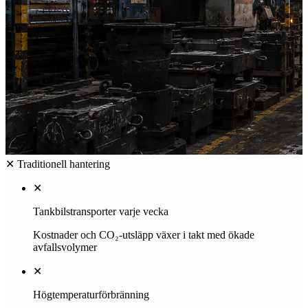
Helios lösning
✓
Behandling på plats
Behandla avfallet där det uppstår
✓
Minskade CO₂-utsläpp
Minska era CO₂-utsläpp med upp till 75%
✓
Upp till 90% volymreduktion
Minskar drastiskt avfallsvolymerna
✓
Framtidssäkrad regelefterlevnad