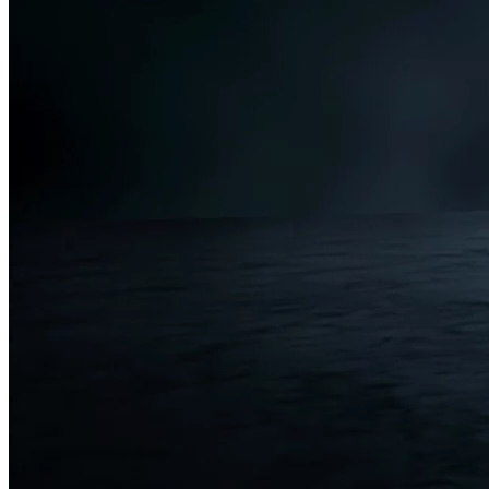
En komplett tjänst för industriellt
avfallsvatten.
1
Installation