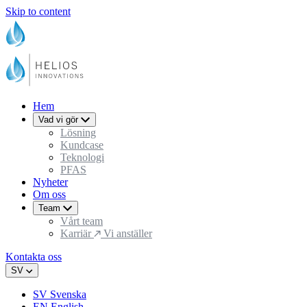
Skip to content
Hem
Vad vi gör
Lösning
Kundcase
Teknologi
PFAS
Nyheter
Om oss
Team
Vårt team
Karriär
Vi anställer
Kontakta oss
SV
SV
Svenska
EN
English