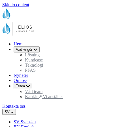
Skip to content
Hem
Vad vi gör
Lösning
Kundcase
Teknologi
PFAS
Nyheter
Om oss
Team
Vårt team
Karriär
Vi anställer
Kontakta oss
SV
SV
Svenska
EN
English