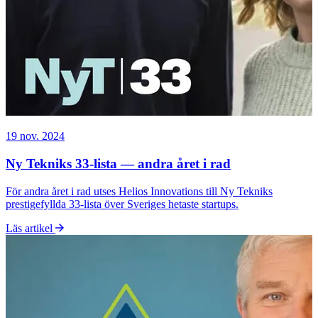
19 nov. 2024
Ny Tekniks 33-lista — andra året i rad
För andra året i rad utses Helios Innovations till Ny Tekniks
prestigefyllda 33-lista över Sveriges hetaste startups.
Läs artikel