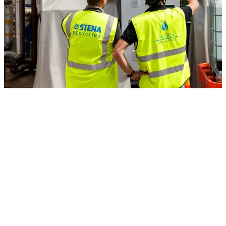
5 juli 2024
Helios och Stena Recycling
Helios inleder samarbete med Stena Recycling kring PFAS-
behandling vid deras anläggning i Halmstad och tar emot de första
lasterna av släckvatten och brandskaum.
Läs artikel
Inga artiklar matchar din sökning.
1
2