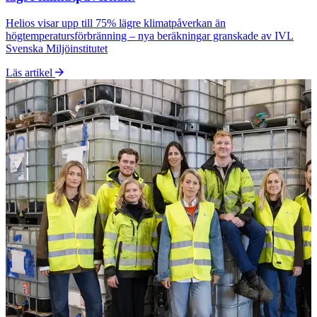
Helios visar upp till 75% lägre klimatpåverkan än
högtemperatursförbränning – nya beräkningar granskade av IVL
Svenska Miljöinstitutet
Läs artikel