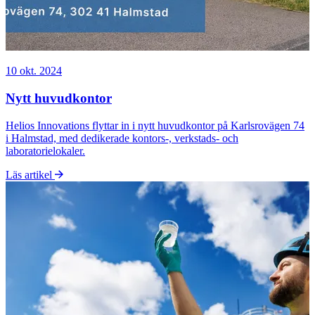
10 okt. 2024
Nytt huvudkontor
Helios Innovations flyttar in i nytt huvudkontor på Karlsrovägen 74
i Halmstad, med dedikerade kontors-, verkstads- och
laboratorielokaler.
Läs artikel