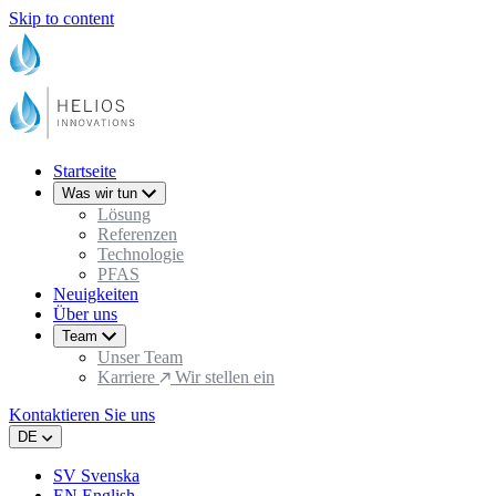
Skip to content
Startseite
Was wir tun
Lösung
Referenzen
Technologie
PFAS
Neuigkeiten
Über uns
Team
Unser Team
Karriere
Wir stellen ein
Kontaktieren Sie uns
DE
SV
Svenska
EN
English